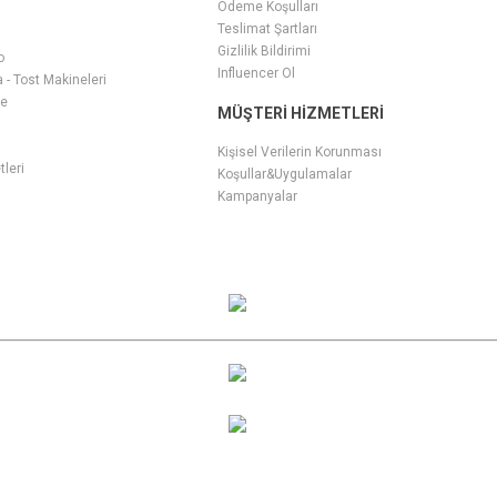
Ödeme Koşulları
Teslimat Şartları
Gizlilik Bildirimi
o
Influencer Ol
- Tost Makineleri
ge
MÜŞTERI HIZMETLERI
i
Kişisel Verilerin Korunması
tleri
Koşullar&Uygulamalar
Kampanyalar