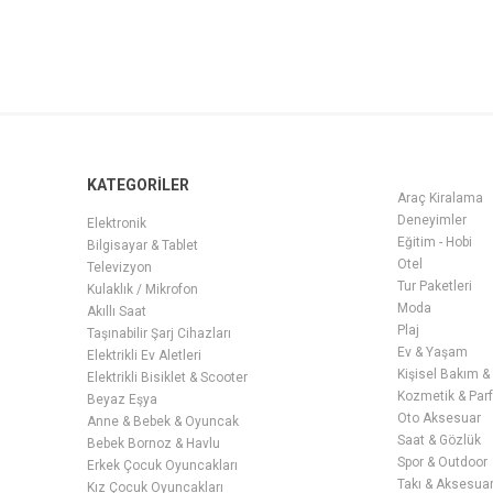
KATEGORİLER
Araç Kiralama
Deneyimler
Elektronik
Eğitim - Hobi
Bilgisayar & Tablet
Otel
Televizyon
Tur Paketleri
Kulaklık / Mikrofon
Moda
Akıllı Saat
Plaj
Taşınabilir Şarj Cihazları
Ev & Yaşam
Elektrikli Ev Aletleri
Kişisel Bakım &
Elektrikli Bisiklet & Scooter
Kozmetik & Par
Beyaz Eşya
Oto Aksesuar
Anne & Bebek & Oyuncak
Saat & Gözlük
Bebek Bornoz & Havlu
Spor & Outdoor
Erkek Çocuk Oyuncakları
Takı & Aksesua
Kız Çocuk Oyuncakları