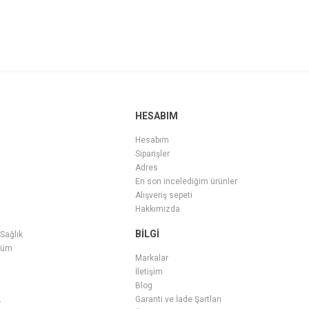
HESABIM
Hesabım
Siparişler
Adres
En son incelediğim ürünler
Alışveriş sepeti
Hakkımızda
BILGI
 Sağlık
füm
Markalar
İletişim
Blog
Garanti ve İade Şartları
r