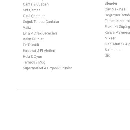
Blender
Çanta & Cüzdan
Çay Makinesi
Sırt Çantası
Doğrayıcı Rond
Okul Çantaları
Ekmek Kızartma 
Soğuk Tutucu Çanlatar
Elektrikli Süpür
Valiz
Kahve Makines
Ev & Mutfak Gereçleri
Mikser
Bakır Ürünler
Özel Mutfak Ale
Ev Tekstili
Su Isıtıcısı
Hırdavat & El Aletleri
Ütü
Hobi & Oyun
Termos / Mug
Süpermarket & Organik Ürünler