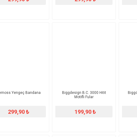
emoss Yengeç Bandana
Biggdesign B.C. 3000 Hitit
Biggd
Motifli Fular
299,90 ₺
199,90 ₺