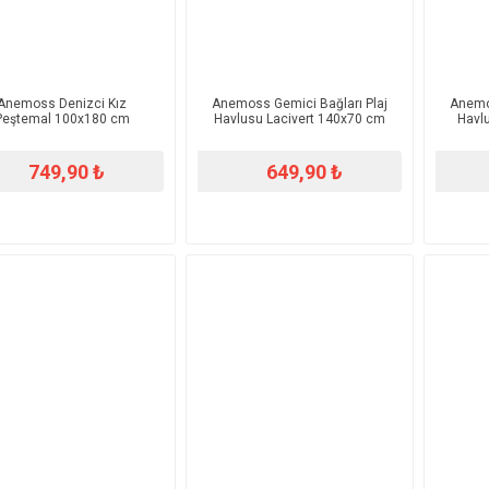
Anemoss Denizci Kız
Anemoss Gemici Bağları Plaj
Anemos
Peştemal 100x180 cm
Havlusu Lacivert 140x70 cm
Havlu
749,90 ₺
649,90 ₺