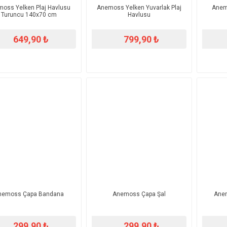
oss Yelken Plaj Havlusu
Anemoss Yelken Yuvarlak Plaj
Anem
Turuncu 140x70 cm
Havlusu
649,90 ₺
799,90 ₺
nemoss Çapa Bandana
Anemoss Çapa Şal
Anem
299,90 ₺
299,90 ₺