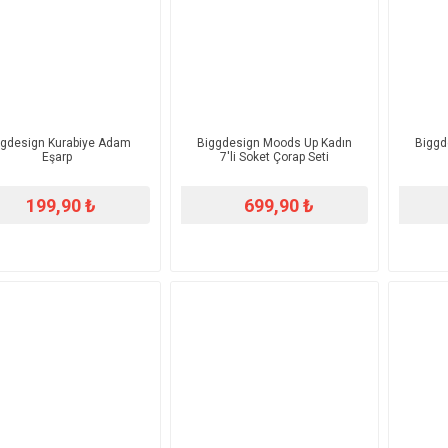
ggdesign Kurabiye Adam
Biggdesign Moods Up Kadın
Biggd
Eşarp
7'li Soket Çorap Seti
199,90 ₺
699,90 ₺