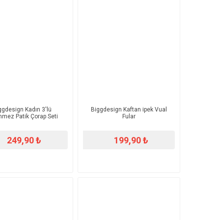
ggdesign Kadın 3'lü
Biggdesign Kaftan ipek Vual
nmez Patik Çorap Seti
Fular
249,90 ₺
199,90 ₺