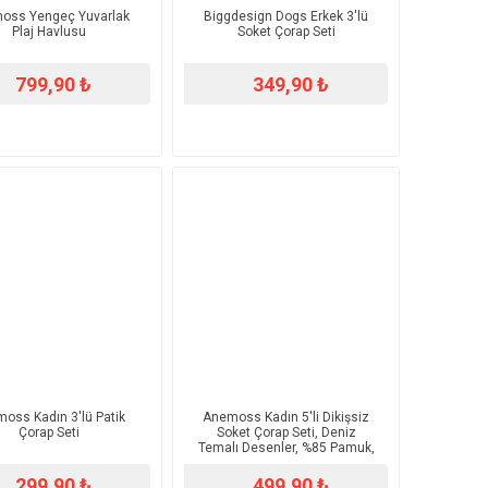
oss Yengeç Yuvarlak
Biggdesign Dogs Erkek 3'lü
Plaj Havlusu
Soket Çorap Seti
799,90 ₺
349,90 ₺
oss Kadın 3'lü Patik
Anemoss Kadın 5'li Dikişsiz
Çorap Seti
Soket Çorap Seti, Deniz
Temalı Desenler, %85 Pamuk,
36-40 Beden
299,90 ₺
499,90 ₺