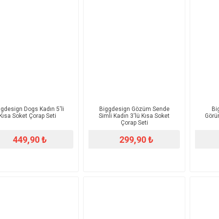
gdesign Dogs Kadın 5'li
Biggdesign Gözüm Sende
Bi
Kısa Soket Çorap Seti
Simli Kadın 3'lü Kısa Soket
Görü
Çorap Seti
449,90 ₺
299,90 ₺