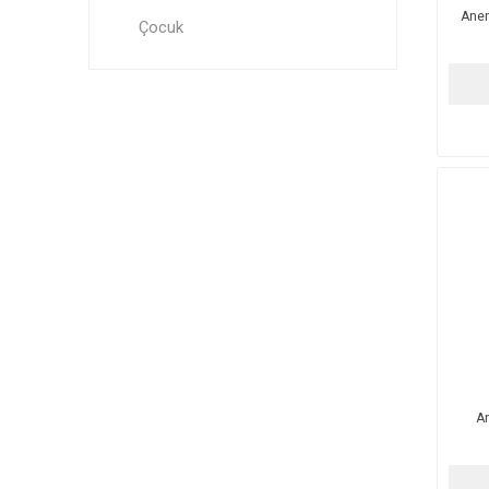
Anem
Çocuk
A