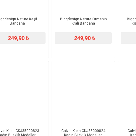
iggdesign Nature Keşif
Biggdesign Nature Ormanın
Biggd
Bandana
Kralı Bandana
Kı
249,90 ₺
249,90 ₺
lvin Klein CKJ35000823
Calvin Klein CKJ35000824
Calv
adın Bileklik Modelleri
Kadın Bileklik Modelleri
Kad