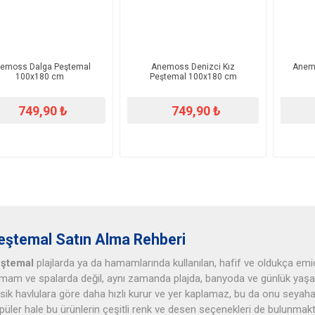
emoss Dalga Peştemal
Anemoss Denizci Kız
Anemo
100x180 cm
Peştemal 100x180 cm
749,90 ₺
749,90 ₺
eştemal Satın Alma Rehberi
ştemal
plajlarda ya da hamamlarında kullanılan, hafif ve oldukça emic
mam ve spalarda değil, aynı zamanda plajda, banyoda ve günlük yaşam
asik havlulara göre daha hızlı kurur ve yer kaplamaz, bu da onu seyahat
püler hale bu ürünlerin çeşitli renk ve desen seçenekleri de bulunmakta