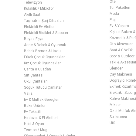
Otel
Televizyon
pe
Tur Paketleri
Kulaklık / Mikrofon
ür
Moda
Akıllı Saat
mo
Plaj
Taşınabilir Şarj Cihazları
ol
Ev & Yaşam
Elektrikli Ev Aletleri
da
Kişisel Bakım &
Elektrikli Bisiklet & Scooter
Kozmetik & Par
uy
Beyaz Eşya
Oto Aksesuar
Anne & Bebek & Oyuncak
ço
Saat & Gözlük
Bebek Bornoz & Havlu
an
Spor & Outdoor
Erkek Çocuk Oyuncakları
is
Takı & Aksesua
Kız Çocuk Oyuncakları
ku
Blender
Çanta & Cüzdan
ed
Çay Makinesi
Sırt Çantası
Doğrayıcı Rond
Okul Çantaları
Pl
Ekmek Kızartma 
Soğuk Tutucu Çanlatar
ta
Elektrikli Süpür
Valiz
pe
Kahve Makines
Ev & Mutfak Gereçleri
pe
Mikser
Bakır Ürünler
Ba
Özel Mutfak Ale
Ev Tekstili
mo
Su Isıtıcısı
Hırdavat & El Aletleri
sa
Ütü
Hobi & Oyun
Termos / Mug
Pe