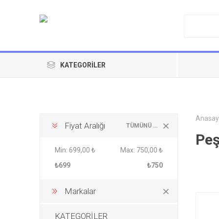
KATEGORILER
Anasay
Fiyat Aralığı
TÜMÜNÜ TEMIZLE
Peş
Min:
699,00 ₺
Max:
750,00 ₺
₺699
₺750
Markalar
KATEGORİLER