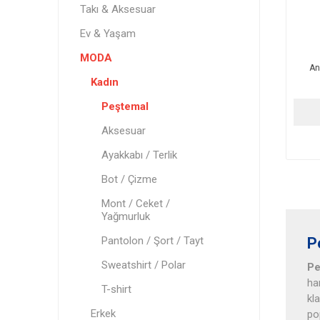
Takı & Aksesuar
Ev & Yaşam
MODA
An
Kadın
Peştemal
Aksesuar
Ayakkabı / Terlik
Bot / Çizme
Mont / Ceket /
Yağmurluk
Pantolon / Şort / Tayt
P
Sweatshirt / Polar
Pe
ha
T-shirt
kl
Erkek
po