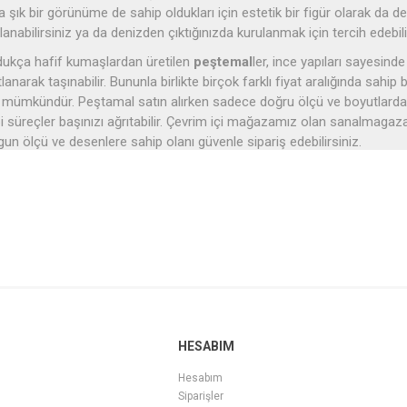
a şık bir görünüme de sahip oldukları için estetik bir figür olarak da değe
llanabilirsiniz ya da denizden çıktığınızda kurulanmak için tercih edebili
dukça hafif kumaşlardan üretilen
peştemal
ler, ince yapıları sayesin
tlanarak taşınabilir. Bununla birlikte birçok farklı fiyat aralığında sah
 mümkündür. Peştamal satın alırken sadece doğru ölçü ve boyutlarda 
bi süreçler başınızı ağrıtabilir. Çevrim içi mağazamız olan sanalmaga
gun ölçü ve desenlere sahip olanı güvenle sipariş edebilirsiniz.
eştemal Nedir?
ştemal
, genellikle pamuk veya bambudan üretilen hafif ve emici bir
 estetik bir özelliğe sahiptir. Aynı zamanda ince dokusu sayesinde hı
şında plajda, spor salonunda veya banyo sonrası kullanım için de ideal 
lanılabilir.
eştamal Modelleri ve Çeşitleri
leneksel Türk kültürü yüzlerce çeşit otantik figür ve eşyalara sahiptir. Ö
lı, kilim, geleneksel kıyafetler gibi ürünlere de sahiptir. Gel gelelelim
HESABIM
ştemallerdir.
Peştemal modelleri
yumuşak dokusu ve şık desenleri ile
Hesabım
ıca farklı ihtiyaçlara yönelik değişkenlik gösterebilen bu ürünler, değişik
Siparişler
ştamal modelleri
hamam, örtü ve
bornoz
gibi birçok frklı ürün çeşidi