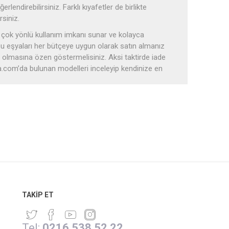
rlendirebilirsiniz. Farklı kıyafetler de birlikte
rsiniz.
de çok yönlü kullanım imkanı sunar ve kolayca
ip bu eşyaları her bütçeye uygun olarak satın almanız
olmasına özen göstermelisiniz. Aksi taktirde iade
za.com’da bulunan modelleri inceleyip kendinize en
 dokuma üründür. Bu özel ürünler hem işlevsel hem
zlı kurur ve taşınması kolaydır. Bu nedenle, hamam
bir üründür. Ayrıca, dekoratif amaçlarla da
zellikle tekstil ürünleriyle zenginleşen bu adetler,
 son dönemlerin en öne çıkan parçası ise
TAKIP ET
 hem pratik hem de estetik bir kullanım sahiptir.
 çeşitleri ile de çok sık tercih edilir. Çünkü farklı
Tel:
0216 538 52 22
 yerine rahatlıkla kullanılabilir. Mesela
hamam