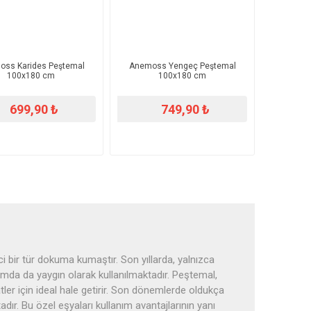
ss Karides Peştemal
Anemoss Yengeç Peştemal
100x180 cm
100x180 cm
699,90 ₺
749,90 ₺
i bir tür dokuma kumaştır. Son yıllarda, yalnızca
da da yaygın olarak kullanılmaktadır. Peştemal,
ler için ideal hale getirir. Son dönemlerde oldukça
dır. Bu özel eşyaları kullanım avantajlarının yanı