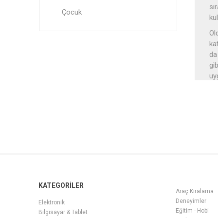
sır
Çocuk
ku
Ol
ka
da
gi
uy
P
Pe
de
dı
kul
P
Ge
ha
KATEGORİLER
Araç Kiralama
pe
Deneyimler
Elektronik
Ayr
Eğitim - Hobi
Bilgisayar & Tablet
pe