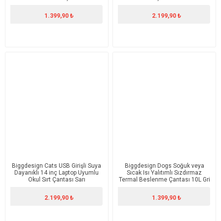
Pembe
1.399,90 ₺
2.199,90 ₺
Biggdesign Cats USB Girişli Suya
Biggdesign Dogs Soğuk veya
Dayanıklı 14 inç Laptop Uyumlu
Sıcak Isı Yalıtımlı Sızdırmaz
Okul Sırt Çantası Sarı
Termal Beslenme Çantası 10L Gri
2.199,90 ₺
1.399,90 ₺