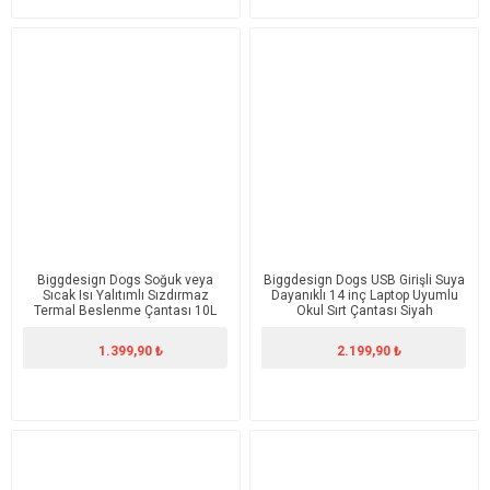
Biggdesign Dogs Soğuk veya
Biggdesign Dogs USB Girişli Suya
Sıcak Isı Yalıtımlı Sızdırmaz
Dayanıklı 14 inç Laptop Uyumlu
Termal Beslenme Çantası 10L
Okul Sırt Çantası Siyah
Turkuaz
1.399,90 ₺
2.199,90 ₺