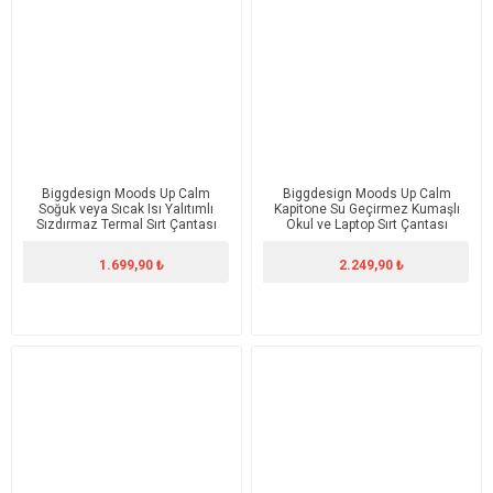
Biggdesign Moods Up Calm
Biggdesign Moods Up Calm
Soğuk veya Sıcak Isı Yalıtımlı
Kapitone Su Geçirmez Kumaşlı
Sızdırmaz Termal Sırt Çantası
Okul ve Laptop Sırt Çantası
19.1 L
Gümüş Renk
1.699,90 ₺
2.249,90 ₺