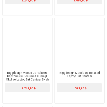
2.249,90 ₺
1.699,90 ₺
Biggdesign Moods Up Relaxed
Biggdesign Moods Up Relaxed
Kapitone Su Geçirmez Kumaşlı
Laptop Sırt Çantası
Okul ve Laptop Sırt Çantası Siyah
2.249,90 ₺
599,90 ₺