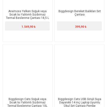
Anemoss Yelken Soğuk veya
Biggdesign Bereket Balıkları Sırt
Sıcak Isı Yalıtımlı Sızdırmaz
Çantası
Termal Beslenme Çantası 18,5 L
Beyaz
1.549,90 ₺
399,90 ₺
Biggdesign Cats Soğuk veya
Biggdesign Cats USB Girişli Suya
Sıcak Isı Yalıtımlı Sızdırmaz
Dayanıklı 14 inç Laptop Uyumlu
Termal Beslenme Çantası 10L
Okul Sırt Çantası Pembe