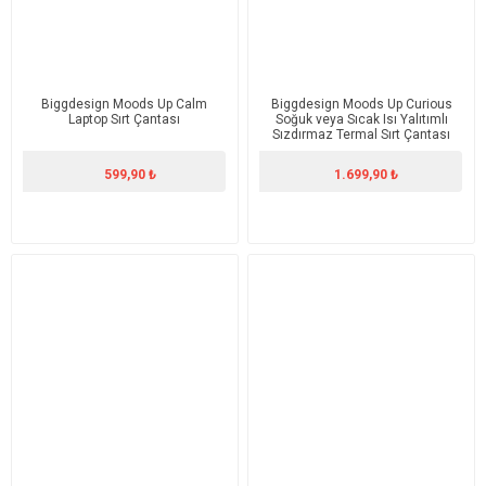
Biggdesign Moods Up Calm
Biggdesign Moods Up Curious
Laptop Sırt Çantası
Soğuk veya Sıcak Isı Yalıtımlı
Sızdırmaz Termal Sırt Çantası
19.1 L
599,90 ₺
1.699,90 ₺