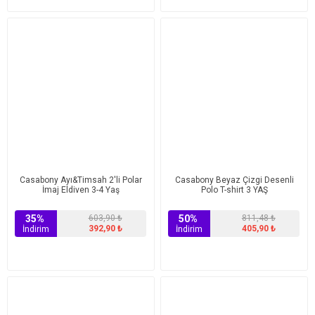
Casabony Ayı&Timsah 2'li Polar
Casabony Beyaz Çizgi Desenli
İmaj Eldiven 3-4 Yaş
Polo T-shirt 3 YAŞ
35%
603,90 ₺
50%
811,48 ₺
392,90 ₺
405,90 ₺
İndirim
İndirim