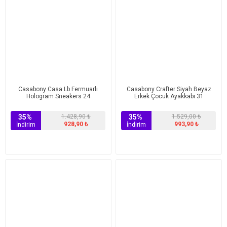
Casabony Casa Lb Fermuarlı
Casabony Crafter Siyah Beyaz
Hologram Sneakers 24
Erkek Çocuk Ayakkabı 31
35%
1.428,90 ₺
35%
1.529,00 ₺
928,90 ₺
993,90 ₺
İndirim
İndirim