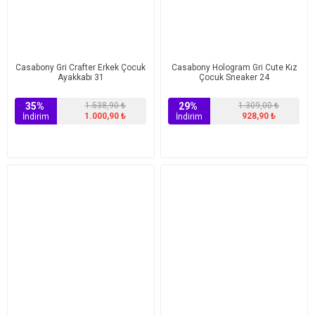
Casabony Gri Crafter Erkek Çocuk
Casabony Hologram Gri Cute Kız
Ayakkabı 31
Çocuk Sneaker 24
35%
1.538,90 ₺
29%
1.309,00 ₺
1.000,90 ₺
928,90 ₺
İndirim
İndirim