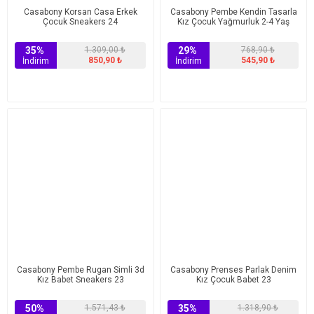
Casabony Korsan Casa Erkek
Casabony Pembe Kendin Tasarla
Çocuk Sneakers 24
Kız Çocuk Yağmurluk 2-4 Yaş
35%
1.309,00 ₺
29%
768,90 ₺
850,90 ₺
545,90 ₺
İndirim
İndirim
Casabony Pembe Rugan Simli 3d
Casabony Prenses Parlak Denim
Kız Babet Sneakers 23
Kız Çocuk Babet 23
50%
1.571,43 ₺
35%
1.318,90 ₺