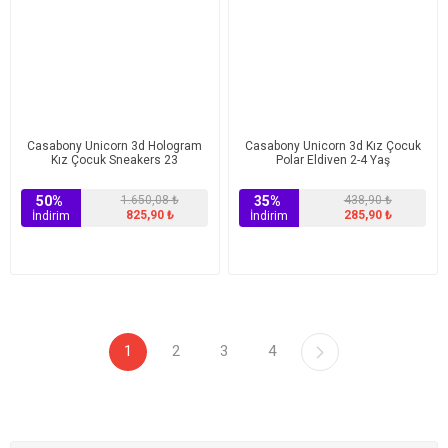
Casabony Unicorn 3d Hologram
Casabony Unicorn 3d Kız Çocuk
Kız Çocuk Sneakers 23
Polar Eldiven 2-4 Yaş
50%
1.650,08 ₺
35%
438,90 ₺
825,90 ₺
285,90 ₺
İndirim
İndirim
1
2
3
4