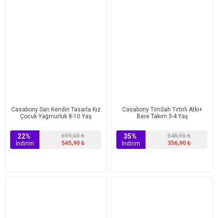
Casabony Sarı Kendin Tasarla Kız
Casabony TimSah Tırtırlı Atkı+
Çocuk Yağmurluk 8-10 Yaş
Bere Takım 3-4 Yaş
22%
699,00 ₺
35%
548,90 ₺
545,90 ₺
356,90 ₺
İndirim
İndirim