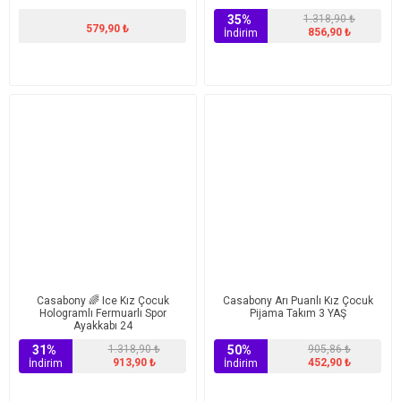
35%
1.318,90 ₺
579,90 ₺
856,90 ₺
İndirim
Casabony 🌈 Ice Kız Çocuk
Casabony Arı Puanlı Kız Çocuk
Hologramlı Fermuarlı Spor
Pijama Takım 3 YAŞ
Ayakkabı 24
31%
1.318,90 ₺
50%
905,86 ₺
913,90 ₺
452,90 ₺
İndirim
İndirim