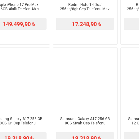
pple iPhone 17 Pro Max
Redmi Note 14 Dual
R
6GB Akıllı Telefon Abis
256gb/8gb Cep Telefonu Mavi
256gb/
149.499,90 ₺
17.248,90 ₺
sung Galaxy A17 256 GB
Samsung Galaxy A17 256 GB
Samsu
8GB Gri Cep Telefonu
8GB Siyah Cep Telefonu
12 
19.318,90 ₺
19.318,90 ₺