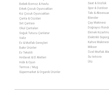
Saat & Gözlük
Bebek Bornoz & Havlu
Spor & Outdoor
Erkek Çocuk Oyuncakları
Takı & Aksesua
Kız Çocuk Oyuncakları
Blender
Çanta & Cüzdan
Çay Makinesi
Sırt Çantası
Doğrayıcı Rond
Okul Çantaları
Ekmek Kızartma 
Soğuk Tutucu Çanlatar
Elektrikli Süpür
Valiz
Kahve Makines
Ev & Mutfak Gereçleri
Mikser
Bakır Ürünler
Özel Mutfak Ale
Ev Tekstili
Su Isıtıcısı
Hırdavat & El Aletleri
Ütü
Hobi & Oyun
Termos / Mug
Süpermarket & Organik Ürünler