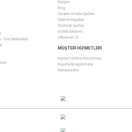
İletişim
Blog
Garanti ve İade Şartları
r
Ödeme Koşulları
Teslimat Şartları
Gizlilik Bildirimi
o
Influencer Ol
- Tost Makineleri
ge
MÜŞTERI HIZMETLERI
i
Kişisel Verilerin Korunması
tleri
Koşullar&Uygulamalar
Kampanyalar