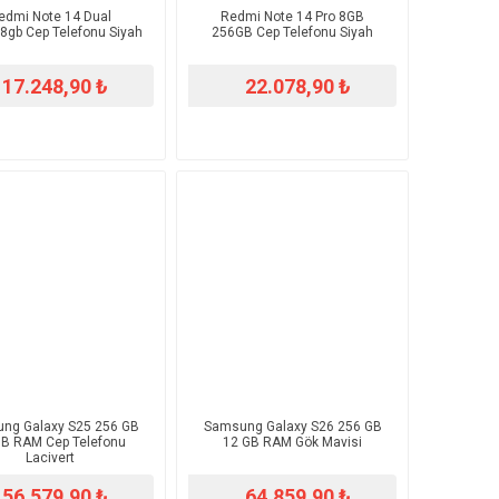
edmi Note 14 Dual
Redmi Note 14 Pro 8GB
8gb Cep Telefonu Siyah
256GB Cep Telefonu Siyah
17.248,90 ₺
22.078,90 ₺
ng Galaxy S25 256 GB
Samsung Galaxy S26 256 GB
GB RAM Cep Telefonu
12 GB RAM Gök Mavisi
Lacivert
56.579,90 ₺
64.859,90 ₺