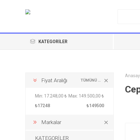
KATEGORILER
Anasay
Fiyat Aralığı
TÜMÜNÜ TEMIZLE
Cep
Min:
17.248,00 ₺
Max:
149.500,00 ₺
₺17248
₺149500
Markalar
KATEGORİLER