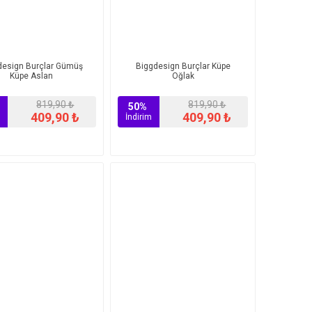
design Burçlar Gümüş
Biggdesign Burçlar Küpe
Küpe Aslan
Oğlak
819,90 ₺
819,90 ₺
50%
409,90 ₺
409,90 ₺
İndirim