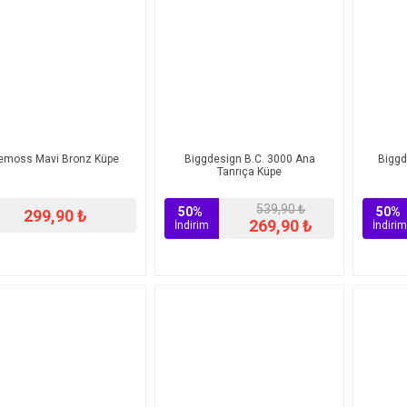
emoss Mavi Bronz Küpe
Biggdesign B.C. 3000 Ana
Biggd
Tanrıça Küpe
539,90 ₺
50%
50%
299,90 ₺
269,90 ₺
İndirim
İndirim