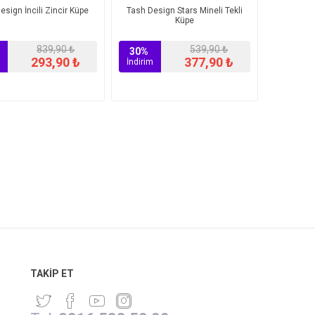
esign İncili Zincir Küpe
Tash Design Stars Mineli Tekli
Küpe
839,90 ₺
539,90 ₺
30%
293,90 ₺
377,90 ₺
İndirim
TAKIP ET