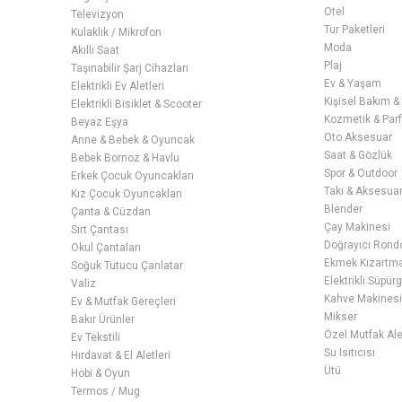
Otel
Televizyon
Tur Paketleri
Kulaklık / Mikrofon
Moda
Akıllı Saat
Plaj
Taşınabilir Şarj Cihazları
Ev & Yaşam
Elektrikli Ev Aletleri
Kişisel Bakım &
Elektrikli Bisiklet & Scooter
Kozmetik & Par
Beyaz Eşya
Oto Aksesuar
Anne & Bebek & Oyuncak
Saat & Gözlük
Bebek Bornoz & Havlu
Spor & Outdoor
Erkek Çocuk Oyuncakları
Takı & Aksesua
Kız Çocuk Oyuncakları
Blender
Çanta & Cüzdan
Çay Makinesi
Sırt Çantası
Doğrayıcı Rond
Okul Çantaları
Ekmek Kızartma 
Soğuk Tutucu Çanlatar
Elektrikli Süpür
Valiz
Kahve Makines
Ev & Mutfak Gereçleri
Mikser
Bakır Ürünler
Özel Mutfak Ale
Ev Tekstili
Su Isıtıcısı
Hırdavat & El Aletleri
Ütü
Hobi & Oyun
Termos / Mug