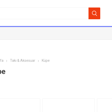
fa
Takı & Aksesuar
Küpe
pe