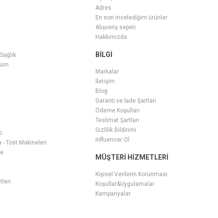
Adres
En son incelediğim ürünler
Alışveriş sepeti
Hakkımızda
BILGI
 Sağlık
füm
Markalar
İletişim
Blog
Garanti ve İade Şartları
r
Ödeme Koşulları
Teslimat Şartları
Gizlilik Bildirimi
o
Influencer Ol
- Tost Makineleri
ge
MÜŞTERI HIZMETLERI
i
Kişisel Verilerin Korunması
tleri
Koşullar&Uygulamalar
Kampanyalar