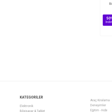
B
50
İndi
KATEGORİLER
Araç Kiralama
Deneyimler
Elektronik
Eğitim - Hobi
Bilgisayar & Tablet