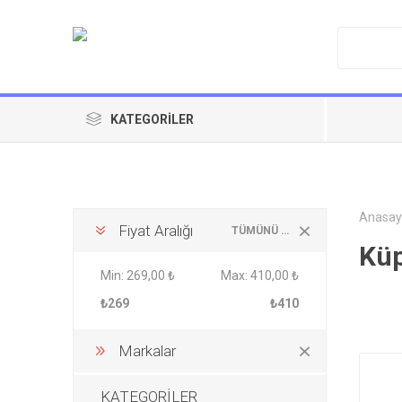
KATEGORILER
Anasay
Fiyat Aralığı
TÜMÜNÜ TEMIZLE
Kü
Min:
269,00 ₺
Max:
410,00 ₺
₺269
₺410
Markalar
KATEGORİLER