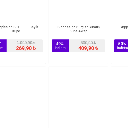
gdesign B.C. 3000 Geyik
Biggdesign Burçlar Gümüş
Bigg
Küpe
Küpe Akrep
1.099,90 ₺
800,90 ₺
%
49%
50%
269,90 ₺
409,90 ₺
rim
İndirim
İndirim