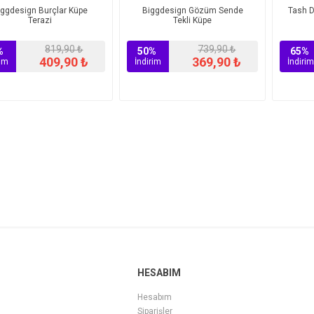
iggdesign Burçlar Küpe
Biggdesign Gözüm Sende
Tash D
Terazi
Tekli Küpe
819,90 ₺
739,90 ₺
%
50%
65%
409,90 ₺
369,90 ₺
rim
İndirim
İndirim
HESABIM
Hesabım
Siparişler