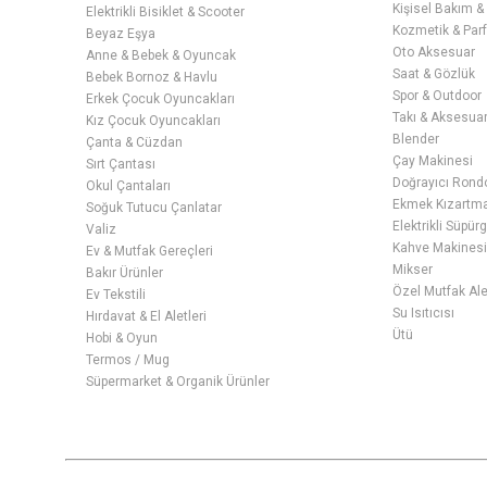
Kişisel Bakım &
Elektrikli Bisiklet & Scooter
Kozmetik & Par
Beyaz Eşya
Oto Aksesuar
Anne & Bebek & Oyuncak
Saat & Gözlük
Bebek Bornoz & Havlu
Spor & Outdoor
Erkek Çocuk Oyuncakları
Takı & Aksesua
Kız Çocuk Oyuncakları
Blender
Çanta & Cüzdan
Çay Makinesi
Sırt Çantası
Doğrayıcı Rond
Okul Çantaları
Ekmek Kızartma 
Soğuk Tutucu Çanlatar
Elektrikli Süpür
Valiz
Kahve Makines
Ev & Mutfak Gereçleri
Mikser
Bakır Ürünler
Özel Mutfak Ale
Ev Tekstili
Su Isıtıcısı
Hırdavat & El Aletleri
Ütü
Hobi & Oyun
Termos / Mug
Süpermarket & Organik Ürünler