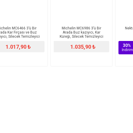
ichelin MC6466 3’ü Bir
Michelin MC6986 3’ü Bir
Nekt
rada Kar Fırçası ve Buz
Arada Buz kazıyıcı, Kar
ıyıcı, Silecek Temizleyici
Küreği, Silecek Temizleyici
30%
1.017,90 ₺
1.035,90 ₺
İndirim