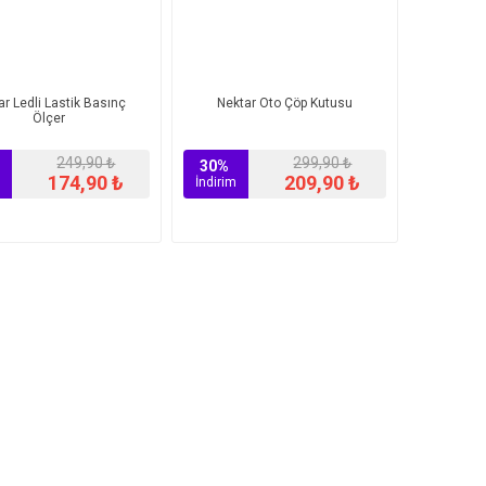
ar Ledli Lastik Basınç
Nektar Oto Çöp Kutusu
Ölçer
249,90 ₺
299,90 ₺
30%
174,90 ₺
209,90 ₺
İndirim