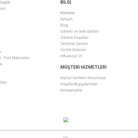
BILGI
 Sağlık
füm
Markalar
İletişim
Blog
Garanti ve İade Şartları
r
Ödeme Koşulları
Teslimat Şartları
Gizlilik Bildirimi
o
Influencer Ol
- Tost Makineleri
ge
MÜŞTERI HIZMETLERI
i
Kişisel Verilerin Korunması
tleri
Koşullar&Uygulamalar
Kampanyalar