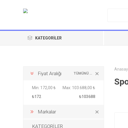
KATEGORILER
Anasay
Fiyat Aralığı
TÜMÜNÜ TEMIZLE
Spo
Min:
172,00 ₺
Max:
103.688,00 ₺
₺172
₺103688
Markalar
KATEGORİLER