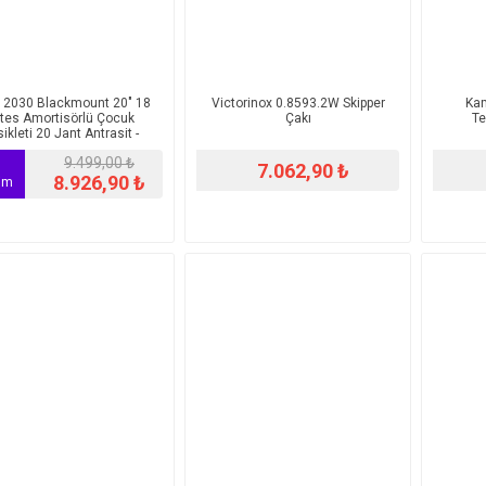
 2030 Blackmount 20" 18
​​Victorinox 0.8593.2W Skipper
​K
ites Amortisörlü Çocuk
Çakı
Te
sikleti 20 Jant Antrasit -
Turuncu
9.499,00 ₺
%
7.062,90 ₺
8.926,90 ₺
rim