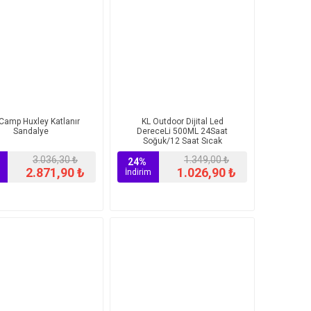
Camp Huxley Katlanır
KL Outdoor Dijital Led
Sandalye
DereceLi 500ML 24Saat
Soğuk/12 Saat Sıcak
Paslanmaz Çelik Termos
3.036,30 ₺
1.349,00 ₺
Black
24%
2.871,90 ₺
1.026,90 ₺
İndirim