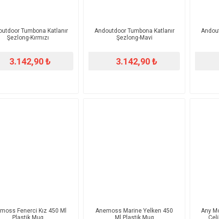
utdoor Tumbona Katlanır
Andoutdoor Tumbona Katlanır
Andout
Şezlong-Kırmızı
Şezlong-Mavi
3.142,90 ₺
3.142,90 ₺
moss Fenerci Kız 450 Ml
Anemoss Marine Yelken 450
Any Mo
Plastik Mug
Ml Plastik Mug
Çel