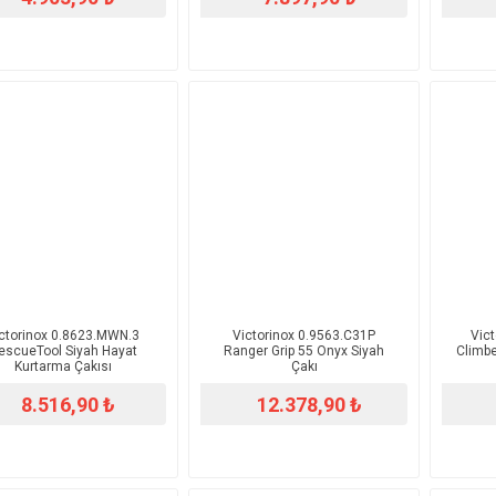
ictorinox 0.8623.MWN.3
​Victorinox 0.9563.C31P
​Vic
escueTool Siyah Hayat
Ranger Grip 55 Onyx Siyah
Climbe
Kurtarma Çakısı
Çakı
8.516,90 ₺
12.378,90 ₺