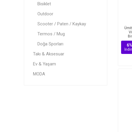
Bisiklet
Outdoor
Scooter / Paten / Kaykay
Ümit
V
Termos / Mug
Bi
Doğa Sporları
6
İndi
Takı & Aksesuar
Ev & Yaşam
MODA