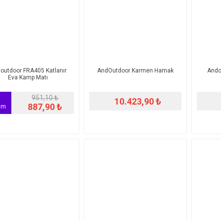
outdoor FRA405 Katlanır
AndOutdoor Karmen Hamak
Andou
Eva Kamp Matı
951,10 ₺
%
10.423,90 ₺
887,90 ₺
rim