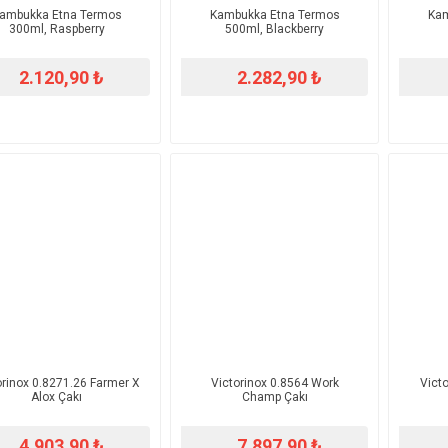
Kambukka Etna Termos
​Kambukka Etna Termos
​Ka
300ml, Raspberry
500ml, Blackberry
2.120,90 ₺
2.282,90 ₺
torinox 0.8271.26 Farmer X
​Victorinox 0.8564 Work
​Vic
Alox Çakı
Champ Çakı
4.903,90 ₺
7.897,90 ₺