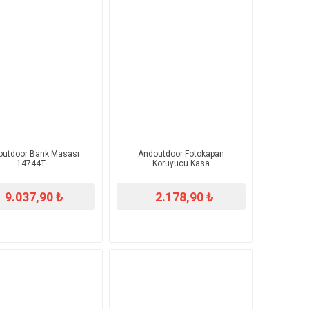
outdoor Bank Masası
Andoutdoor Fotokapan
14744T
Koruyucu Kasa
9.037,90 ₺
2.178,90 ₺