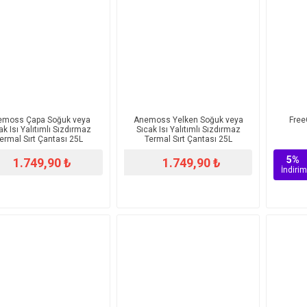
emoss Çapa Soğuk veya
Anemoss Yelken Soğuk veya
Free
ak Isı Yalıtımlı Sızdırmaz
Sıcak Isı Yalıtımlı Sızdırmaz
ermal Sırt Çantası 25L
Termal Sırt Çantası 25L
5%
1.749,90 ₺
1.749,90 ₺
İndirim