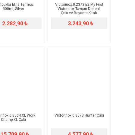
mbukka Etna Termos
​Victorinox 0.2373.E2 My First
500ml, Silver
Victorinox Tavşan Desenli
Çakı ve Boyama Kitabı
2.282,90 ₺
3.243,90 ₺
torinox 0.8564.XL Work
​Victorinox 0.8573 Hunter Çakı
Champ XL Çakı
15.709,90 ₺
4.577,90 ₺