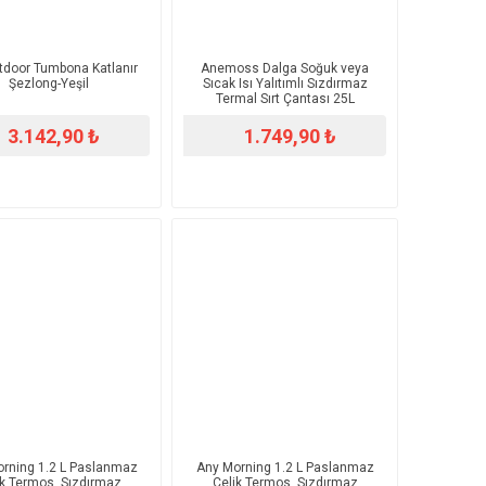
door Tumbona Katlanır
Anemoss Dalga Soğuk veya
Şezlong-Yeşil
Sıcak Isı Yalıtımlı Sızdırmaz
Termal Sırt Çantası 25L
3.142,90 ₺
1.749,90 ₺
rning 1.2 L Paslanmaz
Any Morning 1.2 L Paslanmaz
ik Termos, Sızdırmaz
Çelik Termos, Sızdırmaz