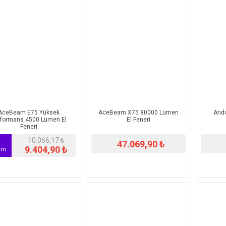
AceBeam E75 Yüksek
AceBeam X75 80000 Lümen
And
rformans 4500 Lümen El
El Feneri
Feneri
10.066,17 ₺
%
47.069,90 ₺
9.404,90 ₺
rim