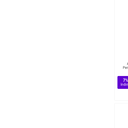
Pe
7
İndi