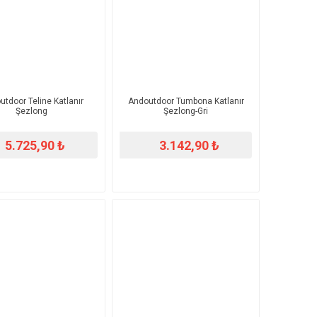
tdoor Teline Katlanır
Andoutdoor Tumbona Katlanır
Şezlong
Şezlong-Gri
5.725,90 ₺
3.142,90 ₺