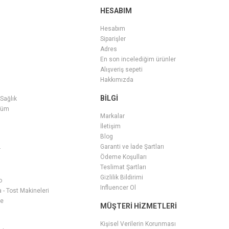
HESABIM
Hesabım
Siparişler
Adres
En son incelediğim ürünler
Alışveriş sepeti
Hakkımızda
BILGI
 Sağlık
füm
Markalar
İletişim
Blog
Garanti ve İade Şartları
r
Ödeme Koşulları
Teslimat Şartları
Gizlilik Bildirimi
o
Influencer Ol
- Tost Makineleri
ge
MÜŞTERI HIZMETLERI
i
Kişisel Verilerin Korunması