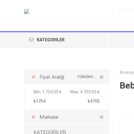
KATEGORILER
Anasay
Fiyat Aralığı
TÜMÜNÜ TEMIZLE
Beb
Min:
1.754,00 ₺
Max:
4.703,00 ₺
₺1754
₺4703
Markalar
KATEGORİLER