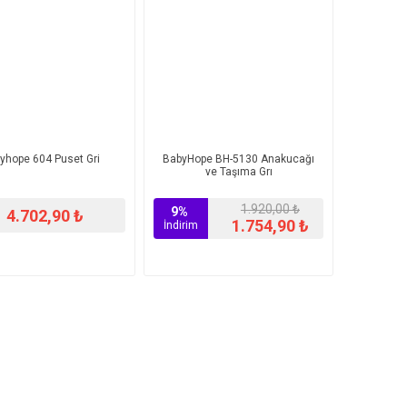
yhope 604 Puset Gri
BabyHope BH-5130 Anakucağı
ve Taşıma Grı
1.920,00 ₺
9%
4.702,90 ₺
1.754,90 ₺
İndirim