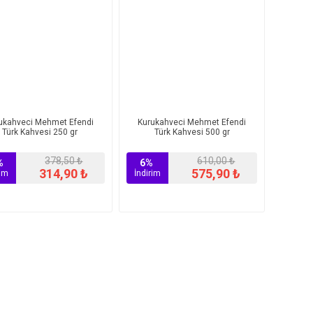
ukahveci Mehmet Efendi
Kurukahveci Mehmet Efendi
Türk Kahvesi 250 gr
Türk Kahvesi 500 gr
378,50 ₺
610,00 ₺
%
6%
314,90 ₺
575,90 ₺
rim
İndirim