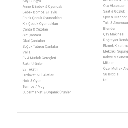
Kozmetik & Par
Beyaz Eşya
Oto Aksesuar
Anne & Bebek & Oyuncak
Saat & Gözlük
Bebek Bornoz & Havlu
Spor & Outdoor
Erkek Çocuk Oyuncakları
Takı & Aksesua
Kız Çocuk Oyuncakları
Blender
Çanta & Cüzdan
Çay Makinesi
Sırt Çantası
Doğrayıcı Rond
Okul Çantaları
Ekmek Kızartma 
Soğuk Tutucu Çanlatar
Elektrikli Süpür
Valiz
Kahve Makines
Ev & Mutfak Gereçleri
Mikser
Bakır Ürünler
Özel Mutfak Ale
Ev Tekstili
Su Isıtıcısı
Hırdavat & El Aletleri
Ütü
Hobi & Oyun
Termos / Mug
Süpermarket & Organik Ürünler