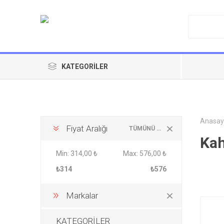
KATEGORILER
Anasay
Fiyat Aralığı
TÜMÜNÜ TEMIZLE
Kah
Min:
314,00 ₺
Max:
576,00 ₺
₺314
₺576
Markalar
KATEGORİLER