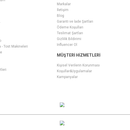
füm
Markalar
İletişim
Blog
Garanti ve İade Şartları
r
Ödeme Koşulları
Teslimat Şartları
Gizlilik Bildirimi
o
Influencer Ol
- Tost Makineleri
ge
MÜŞTERI HIZMETLERI
i
Kişisel Verilerin Korunması
tleri
Koşullar&Uygulamalar
Kampanyalar