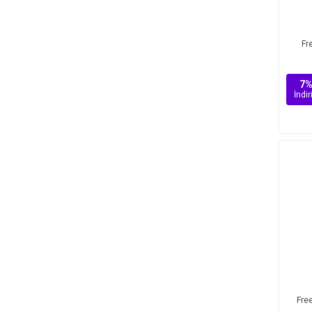
Fr
7
İndi
Fre