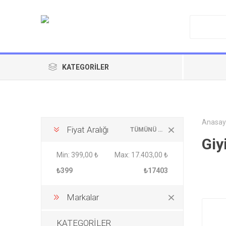
KATEGORILER
Anasay
Fiyat Aralığı
TÜMÜNÜ TEMIZLE
Giy
Min:
399,00 ₺
Max:
17.403,00 ₺
₺399
₺17403
Markalar
KATEGORİLER