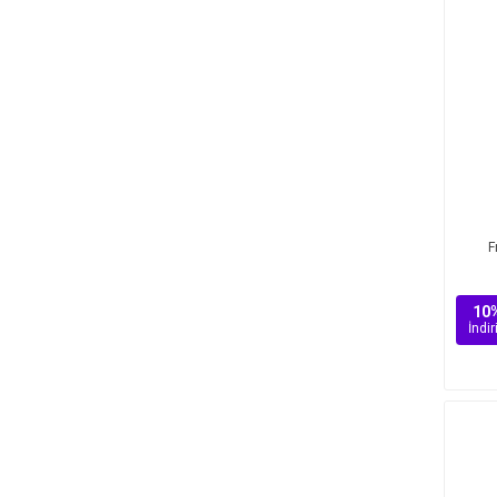
F
10
İndi