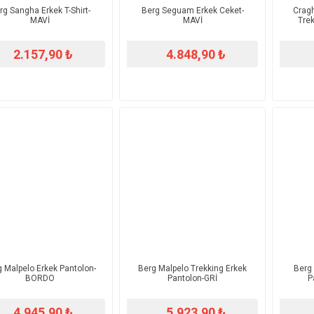
rg Sangha Erkek T-Shirt-
Berg Seguam Erkek Ceket-
Crag
MAVİ
MAVİ
Trek
2.157,90 ₺
4.848,90 ₺
 Malpelo Erkek Pantolon-
Berg Malpelo Trekking Erkek
Berg 
BORDO
Pantolon-GRİ
P
4.945,90 ₺
5.923,90 ₺