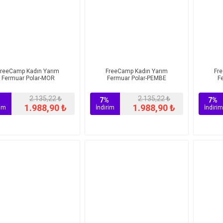
FreeCamp Kadın Yarım
FreeCamp Kadın Yarım
Fr
Fermuar Polar-MOR
Fermuar Polar-PEMBE
F
2.135,22 ₺
2.135,22 ₺
%
7%
7%
1.988,90 ₺
1.988,90 ₺
rim
İndirim
İndirim