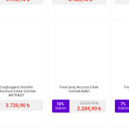
Craghoppers Nosilife
FreeCamp Arizona Erkek
Fr
venture Erkek Gömlek-
Gömlek-MAVİ
ANTRASİT
2.534,45 ₺
10%
7%
3.720,90 ₺
2.284,90 ₺
İndirim
İndirim