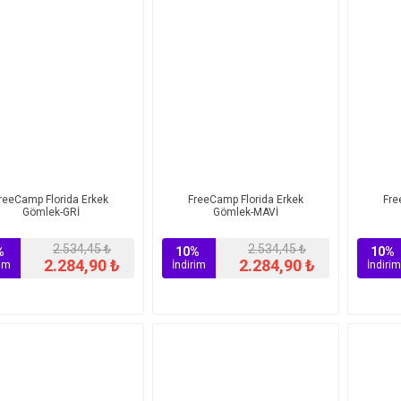
reeCamp Florida Erkek
FreeCamp Florida Erkek
Fre
Gömlek-GRİ
Gömlek-MAVİ
2.534,45 ₺
2.534,45 ₺
%
10%
10%
2.284,90 ₺
2.284,90 ₺
rim
İndirim
İndirim