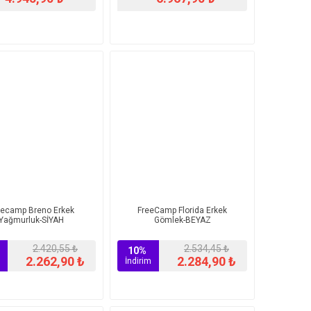
eecamp Breno Erkek
FreeCamp Florida Erkek
Yağmurluk-SİYAH
Gömlek-BEYAZ
2.420,55 ₺
2.534,45 ₺
10%
2.262,90 ₺
2.284,90 ₺
İndirim