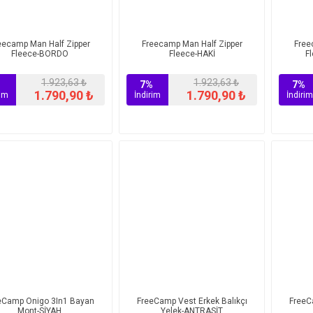
eecamp Man Half Zipper
Freecamp Man Half Zipper
Free
Fleece-BORDO
Fleece-HAKİ
F
1.923,63 ₺
1.923,63 ₺
%
7%
7%
1.790,90 ₺
1.790,90 ₺
rim
İndirim
İndirim
eCamp Onigo 3In1 Bayan
FreeCamp Vest Erkek Balıkçı
FreeC
Mont-SİYAH
Yelek-ANTRASİT