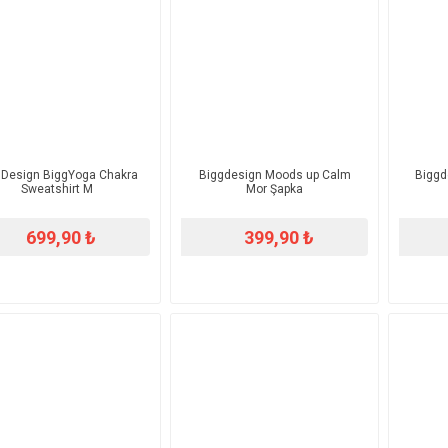
gDesign BiggYoga Chakra
Biggdesign Moods up Calm
Biggd
Sweatshirt M
Mor Şapka
699,90 ₺
399,90 ₺