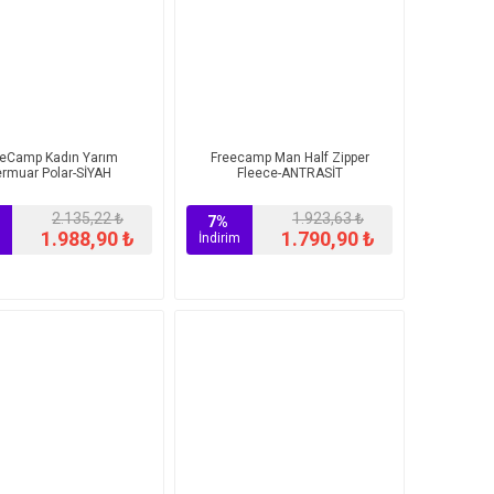
eeCamp Kadın Yarım
Freecamp Man Half Zipper
ermuar Polar-SİYAH
Fleece-ANTRASİT
2.135,22 ₺
1.923,63 ₺
7%
1.988,90 ₺
1.790,90 ₺
İndirim