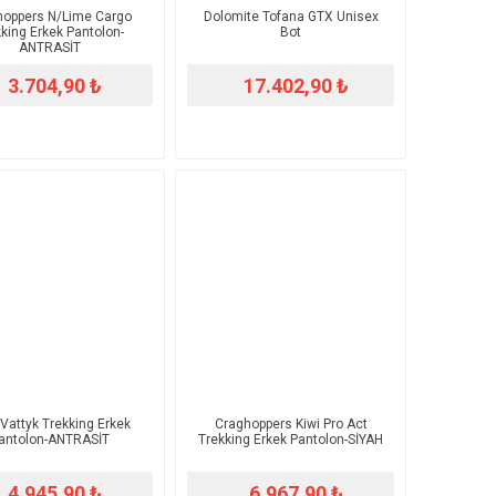
hoppers N/Lime Cargo
Dolomite Tofana GTX Unisex
king Erkek Pantolon-
Bot
ANTRASİT
3.704,90 ₺
17.402,90 ₺
Vattyk Trekking Erkek
Craghoppers Kiwi Pro Act
antolon-ANTRASİT
Trekking Erkek Pantolon-SİYAH
4.945,90 ₺
6.967,90 ₺