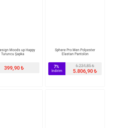
esign Moods up Happy
Sphere Pro Men Polyester
Turuncu Şapka
Elastan Pantolon
6.234,85 ₺
7%
399,90 ₺
5.806,90 ₺
İndirim