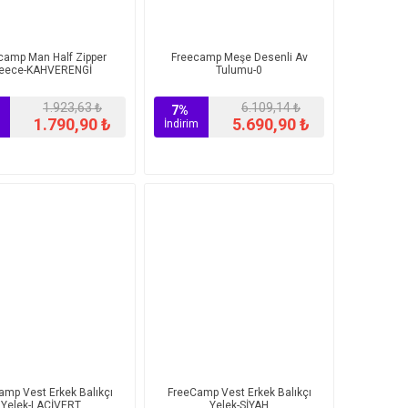
camp Man Half Zipper
Freecamp Meşe Desenli Av
leece-KAHVERENGİ
Tulumu-0
1.923,63 ₺
6.109,14 ₺
7%
1.790,90 ₺
5.690,90 ₺
İndirim
amp Vest Erkek Balıkçı
FreeCamp Vest Erkek Balıkçı
Yelek-LACİVERT
Yelek-SİYAH