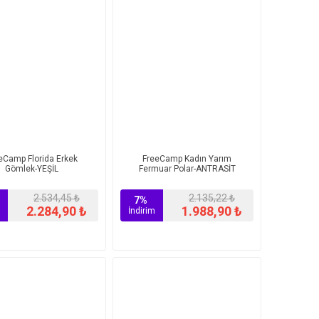
eCamp Florida Erkek
FreeCamp Kadın Yarım
Gömlek-YEŞİL
Fermuar Polar-ANTRASİT
2.534,45 ₺
2.135,22 ₺
7%
2.284,90 ₺
1.988,90 ₺
İndirim