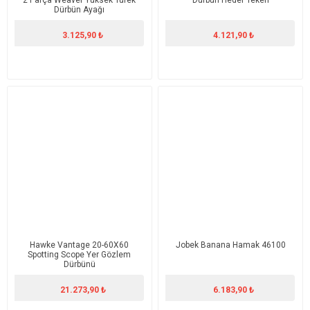
2 Parça Weaver Yüksek Tüfek
Dürbün Hedef Tekeri
Dürbün Ayağı
3.125,90 ₺
4.121,90 ₺
Hawke Vantage 20-60X60
Jobek Banana Hamak 46100
Spotting Scope Yer Gözlem
Dürbünü
21.273,90 ₺
6.183,90 ₺