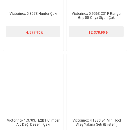
​Victorinox 0.8573 Hunter Çakı
​Victorinox 0.9563.C31P Ranger
Grip 55 Onyx Siyah Çakı
4.577,90 ₺
12.378,90 ₺
​Victorinox 1.3703.TE2B1 Climber
​Victorinox 4.1330.B1 Mini Tool
Alp Dağı Desenli Çakı
Ateş Yakma Seti (Blisterli)