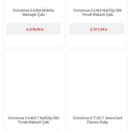
Victorinox 0.6366 Midnite
Victorinox 0.6463 NailClip 580
Manager Çakı
Tırnak Makaslı Çakı
4.078,90 ₺
2.917,90 ₺
Victorinox 0.6463.T NailClip 580
Victorinox 0.7100.T SwissCard
Tırnak Makaslı Çakı
Classic Ruby