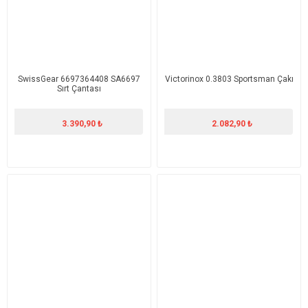
SwissGear 6697364408 SA6697
Victorinox 0.3803 Sportsman Çakı
Sırt Çantası
3.390,90 ₺
2.082,90 ₺