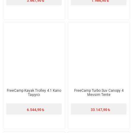
3.667,90 ₺
1.986,90 ₺
FreeCamp Kayak Trolley 4.1 Kano
FreeCamp Turbo Suv Canopy 4
Taşıyıcı
Mevsim Tente
6.544,90 ₺
33.147,90 ₺