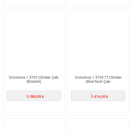
Victorinox 1.3703 Climber Çakı
Victorinox 1.3703.T7 Climber
(Blisterli)
SilverTech Çakı
3.080,90 ₺
3.416,90 ₺