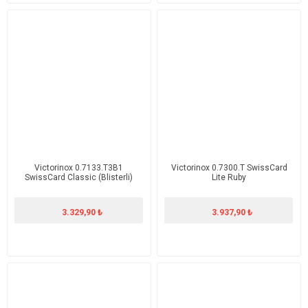
Victorinox 0.7133.T3B1
Victorinox 0.7300.T SwissCard
SwissCard Classic (Blisterli)
Lite Ruby
3.329,90 ₺
3.937,90 ₺