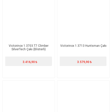
Victorinox 1.3703.T7 Climber
Victorinox 1.3713 Huntsman Çakı
SilverTech Çakı (Blisterli)
3.416,90 ₺
3.579,90 ₺