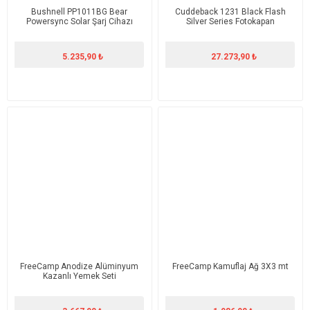
Bushnell PP1011BG Bear
Cuddeback 1231 Black Flash
Powersync Solar Şarj Cihazı
Silver Series Fotokapan
5.235,90 ₺
27.273,90 ₺
FreeCamp Anodize Alüminyum
FreeCamp Kamuflaj Ağ 3X3 mt
Kazanlı Yemek Seti