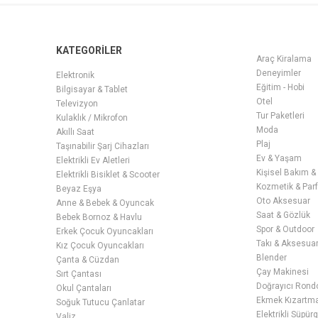
KATEGORİLER
Araç Kiralama
Deneyimler
Elektronik
Eğitim - Hobi
Bilgisayar & Tablet
Otel
Televizyon
Tur Paketleri
Kulaklık / Mikrofon
Moda
Akıllı Saat
Plaj
Taşınabilir Şarj Cihazları
Ev & Yaşam
Elektrikli Ev Aletleri
Kişisel Bakım &
Elektrikli Bisiklet & Scooter
Kozmetik & Par
Beyaz Eşya
Oto Aksesuar
Anne & Bebek & Oyuncak
Saat & Gözlük
Bebek Bornoz & Havlu
Spor & Outdoor
Erkek Çocuk Oyuncakları
Takı & Aksesua
Kız Çocuk Oyuncakları
Blender
Çanta & Cüzdan
Çay Makinesi
Sırt Çantası
Doğrayıcı Rond
Okul Çantaları
Ekmek Kızartma 
Soğuk Tutucu Çanlatar
Elektrikli Süpür
Valiz