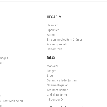
HESABIM
Hesabım
Siparişler
Adres
En son incelediğim ürünler
Alışveriş sepeti
Hakkımızda
BILGI
 Sağlık
füm
Markalar
İletişim
Blog
Garanti ve İade Şartları
r
Ödeme Koşulları
Teslimat Şartları
Gizlilik Bildirimi
o
Influencer Ol
- Tost Makineleri
ge