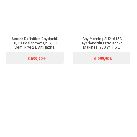
Serenk Definition Çaydanlık,
Any Morning SH21615S
18/10 Paslanmaz Çelik, 1 L
Ayarlanabilir Filtre Kahve
Demlik ve 2 L Alt Hazne,
Makinesi 900 W, 1.5 L,
İndüksiyon Uyumlu, Siyah
Dokunmatik LCD Ekranlı,
Demleme Yoğunluk Ayarlı
3.699,90 ₺
6.999,90 ₺