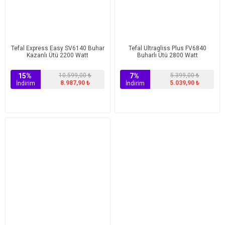
Tefal Express Easy SV6140 Buhar
Tefal Ultragliss Plus FV6840
Kazanlı Ütü 2200 Watt
Buharlı Ütü 2800 Watt
15%
10.599,00 ₺
7%
5.399,00 ₺
8.987,90 ₺
5.039,90 ₺
İndirim
İndirim