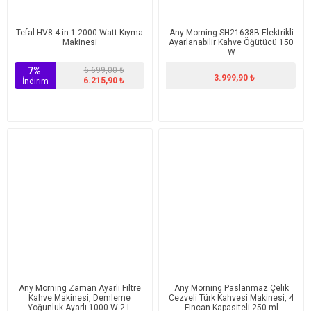
Tefal HV8 4 in 1 2000 Watt Kıyma
Any Morning SH21638B Elektrikli
Makinesi
Ayarlanabilir Kahve Öğütücü 150
W
7%
6.699,00 ₺
3.999,90 ₺
6.215,90 ₺
İndirim
Any Morning Zaman Ayarlı Filtre
Any Morning Paslanmaz Çelik
Kahve Makinesi, Demleme
Cezveli Türk Kahvesi Makinesi, 4
Yoğunluk Ayarlı 1000 W 2 L
Fincan Kapasiteli 250 ml