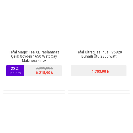
Tefal Magic Tea XL Paslanmaz
Tefal Ultragliss Plus FV6820
Çelik Gövdeli 1650 Watt Çay
Buharlı Ütü 2800 watt
Makinesi - Inox
22%
7.999,00 ₺
4.703,90 ₺
6.215,90 ₺
İndirim