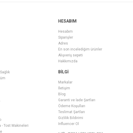
HESABIM
Hesabım
Siparişler
Adres
En son incelediğim ürünler
Alışveriş sepeti
Hakkımızda
BILGI
 Sağlık
füm
Markalar
İletişim
Blog
Garanti ve İade Şartları
r
Ödeme Koşulları
Teslimat Şartları
Gizlilik Bildirimi
o
Influencer Ol
- Tost Makineleri
ge