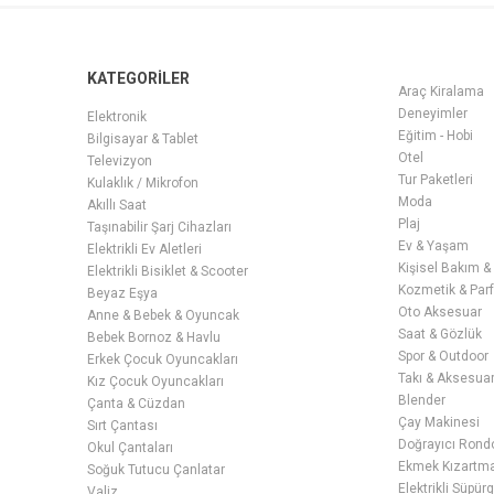
KATEGORİLER
Araç Kiralama
Deneyimler
Elektronik
Eğitim - Hobi
Bilgisayar & Tablet
Otel
Televizyon
Tur Paketleri
Kulaklık / Mikrofon
Moda
Akıllı Saat
Plaj
Taşınabilir Şarj Cihazları
Ev & Yaşam
Elektrikli Ev Aletleri
Kişisel Bakım &
Elektrikli Bisiklet & Scooter
Kozmetik & Par
Beyaz Eşya
Oto Aksesuar
Anne & Bebek & Oyuncak
Saat & Gözlük
Bebek Bornoz & Havlu
Spor & Outdoor
Erkek Çocuk Oyuncakları
Takı & Aksesua
Kız Çocuk Oyuncakları
Blender
Çanta & Cüzdan
Çay Makinesi
Sırt Çantası
Doğrayıcı Rond
Okul Çantaları
Ekmek Kızartma 
Soğuk Tutucu Çanlatar
Elektrikli Süpür
Valiz